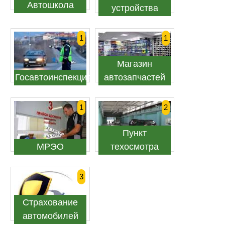
Автошкола
устройства
1
1
Магазин
Госавтоинспекция
автозапчастей
1
2
Пункт
МРЭО
техосмотра
3
Страхование
автомобилей